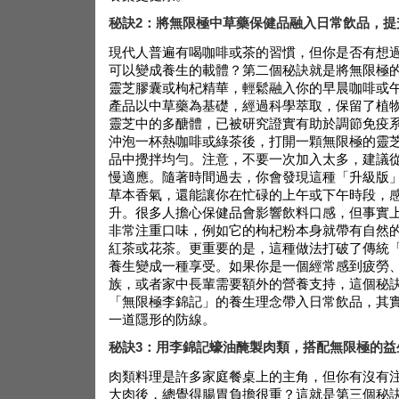
秘訣2：將無限極中草藥保健品融入日常飲品，提
現代人普遍有喝咖啡或茶的習慣，但你是否有想
可以變成養生的載體？第二個秘訣就是將無限極
靈芝膠囊或枸杞精華，輕鬆融入你的早晨咖啡或
產品以中草藥為基礎，經過科學萃取，保留了植
靈芝中的多醣體，已被研究證實有助於調節免疫
沖泡一杯熱咖啡或綠茶後，打開一顆無限極的靈
品中攪拌均勻。注意，不要一次加入太多，建議
慢適應。隨著時間過去，你會發現這種「升級版
草本香氣，還能讓你在忙碌的上午或下午時段，
升。很多人擔心保健品會影響飲料口感，但事實
非常注重口味，例如它的枸杞粉本身就帶有自然
紅茶或花茶。更重要的是，這種做法打破了傳統
養生變成一種享受。如果你是一個經常感到疲勞
族，或者家中長輩需要額外的營養支持，這個秘
「無限極李錦記」的養生理念帶入日常飲品，其
一道隱形的防線。
秘訣3：用李錦記蠔油醃製肉類，搭配無限極的益
肉類料理是許多家庭餐桌上的主角，但你有沒有
大肉後，總覺得腸胃負擔很重？這就是第三個秘