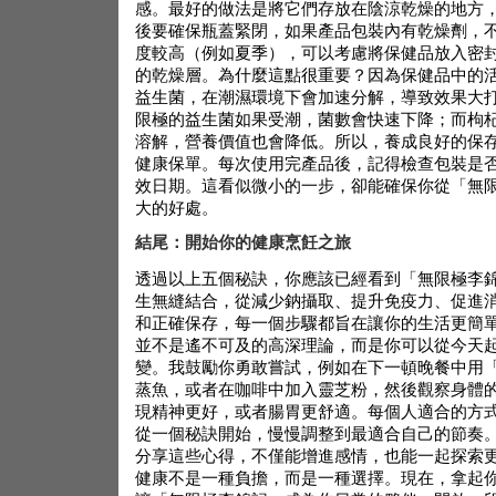
感。最好的做法是將它們存放在陰涼乾燥的地方
後要確保瓶蓋緊閉，如果產品包裝內有乾燥劑，
度較高（例如夏季），可以考慮將保健品放入密
的乾燥層。為什麼這點很重要？因為保健品中的
益生菌，在潮濕環境下會加速分解，導致效果大
限極的益生菌如果受潮，菌數會快速下降；而枸
溶解，營養價值也會降低。所以，養成良好的保
健康保單。每次使用完產品後，記得檢查包裝是
效日期。這看似微小的一步，卻能確保你從「無
大的好處。
結尾：開始你的健康烹飪之旅
透過以上五個秘訣，你應該已經看到「無限極李
生無縫結合，從減少鈉攝取、提升免疫力、促進
和正確保存，每一個步驟都旨在讓你的生活更簡
並不是遙不可及的高深理論，而是你可以從今天
變。我鼓勵你勇敢嘗試，例如在下一頓晚餐中用
蒸魚，或者在咖啡中加入靈芝粉，然後觀察身體
現精神更好，或者腸胃更舒適。每個人適合的方
從一個秘訣開始，慢慢調整到最適合自己的節奏
分享這些心得，不僅能增進感情，也能一起探索
健康不是一種負擔，而是一種選擇。現在，拿起