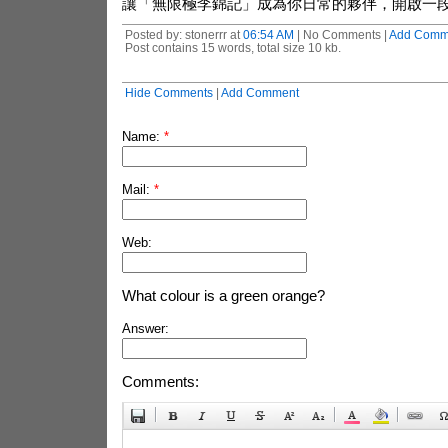
讓「無限極李錦記」成為你日常的夥伴，開啟一
Posted by: stonerrr at
06:54 AM
| No Comments |
Add Comm
Post contains 15 words, total size 10 kb.
Hide Comments
|
Add Comment
Name:
*
Mail:
*
Web:
What colour is a green orange?
Answer:
Comments: