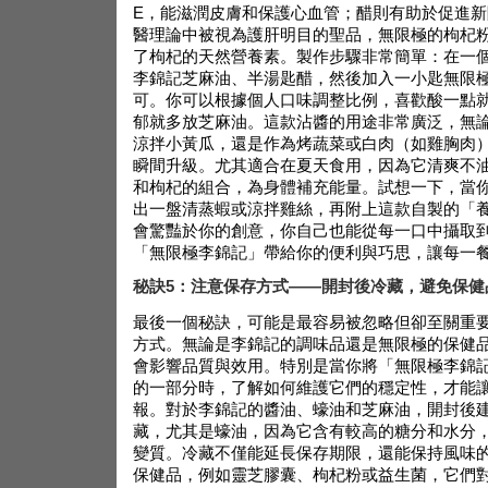
E，能滋潤皮膚和保護心血管；醋則有助於促進新
醫理論中被視為護肝明目的聖品，無限極的枸杞
了枸杞的天然營養素。製作步驟非常簡單：在一
李錦記芝麻油、半湯匙醋，然後加入一小匙無限
可。你可以根據個人口味調整比例，喜歡酸一點
郁就多放芝麻油。這款沾醬的用途非常廣泛，無
涼拌小黃瓜，還是作為烤蔬菜或白肉（如雞胸肉
瞬間升級。尤其適合在夏天食用，因為它清爽不
和枸杞的組合，為身體補充能量。試想一下，當
出一盤清蒸蝦或涼拌雞絲，再附上這款自製的「
會驚豔於你的創意，你自己也能從每一口中攝取
「無限極李錦記」帶給你的便利與巧思，讓每一
秘訣5：注意保存方式——開封後冷藏，避免保健
最後一個秘訣，可能是最容易被忽略但卻至關重
方式。無論是李錦記的調味品還是無限極的保健
會影響品質與效用。特別是當你將「無限極李錦
的一部分時，了解如何維護它們的穩定性，才能
報。對於李錦記的醬油、蠔油和芝麻油，開封後
藏，尤其是蠔油，因為它含有較高的糖分和水分
變質。冷藏不僅能延長保存期限，還能保持風味
保健品，例如靈芝膠囊、枸杞粉或益生菌，它們