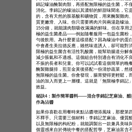
錦記蠔油醃製肉類，再搭配無限極的益生菌，不
消化。李錦記的蠔油以其濃郁的鮮甜味聞名，它
的，含有天然的胺基酸和礦物質，用來醃製雞肉
質更嫩滑、入味。你只需要將肉片與兩湯匙蠔油
15分鐘，就能讓肉類吸收滿滿的鮮味。但在享用
極的益生菌產品——例如隨餐服用一包益生菌粉
勻後飲用。為什麼要這樣搭配？因為蠔油中的蛋
中會產生美拉德反應，雖然味道誘人，卻可能對
限極的益生菌含有活性乳酸菌，能幫助腸道分解
減少脹氣和不適感。這個組合特別適合有消化不
不振的長者和兒童。你可以試試看這個簡單的晚
醃製雞腿排，煎至金黃後搭配一份清炒蔬菜，然
無限極的益生菌。你會發現，腸胃變得更輕鬆，
油的加入而更上一層樓。這就是「無限極李錦記
效益。
秘訣4：製作簡單醬料——混合李錦記芝麻油、醋
作為沾醬
如果你喜歡在用餐時來點沾醬增添風味，那麼第
不釋手。只需要三個材料：李錦記芝麻油、優質
以及無限極的枸杞粉，就能調製出一款兼具美味
個靈感來自於傳統中餐的搭配哲學，芝麻油富含