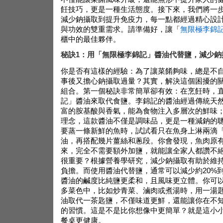
飪技巧，更是一種生活態度。接下來，我們將一
減少鈉攝取到提升免疫力，每一點都經過精心設
與功效的雙重需求。請準備好，讓「
無限極李錦
櫃中的最佳夥伴。
秘訣1：用「無限極李錦記」醬油代替鹽，減少鈉
你是否有這樣的經驗：為了讓菜餚夠味，總是不
事後又擔心鈉攝取過量？其實，解決這個困擾的
組合。第一個秘訣非常簡單卻有效：在烹飪時，
記」醬油來取代食鹽。李錦記的醬油經過傳統天
富的胺基酸與香氣，能為食物注入多層次的鮮味
理念，這款醬油不僅是調味品，更是一種減鈉的
要蒸一條新鮮的魚時，試試看只在魚身上淋兩滴
油，再搭配幾片薑絲和蔥段。你會發現，魚肉原
來，完全不需要額外加鹽，就能讓全家人都讚不
很重要？根據營養學研究，減少鈉攝取有助於維
負擔。而使用醬油代替鹽，通常可以減少約20%到
醬油的鹹度比純鹽更柔和，且風味更立體。你可
多菜色中，比如炒青菜、滷肉或煮湯時，用一湯
油取代一茶匙鹽，不僅味道更鮮，還能讓你在不
的習慣。這是不是比你想像中更簡單？就是這小
餐桌更健康。